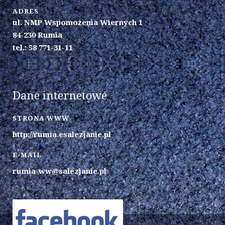
ADRES
ul. NMP Wspomożenia Wiernych 1
84-230 Rumia
tel.: 58 771-31-11
Dane internetowe
STRONA WWW
http://rumia.esalezjanie.pl
E-MAIL
rumia-ww@salezjanie.pl