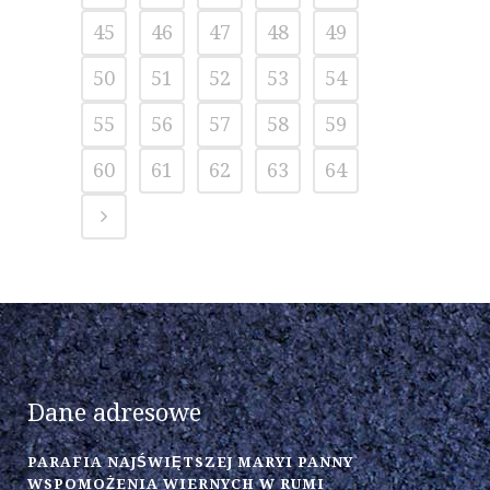
45
46
47
48
49
50
51
52
53
54
55
56
57
58
59
60
61
62
63
64
Dane adresowe
PARAFIA NAJŚWIĘTSZEJ MARYI PANNY
WSPOMOŻENIA WIERNYCH W RUMI