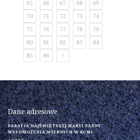
65
66
67
68
69
70
71
72
73
74
75
76
77
78
79
80
81
82
83
84
85
86
Dane adresowe
PARAFIA NAJŚWIĘTSZEJ MARYI PANNY
WSPOMOŻENIA WIERNYCH W RUMI