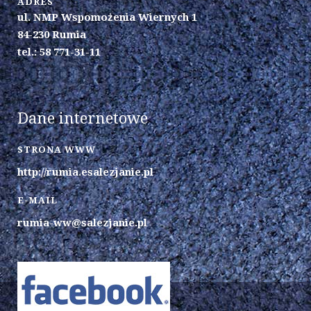
ADRES
ul. NMP Wspomożenia Wiernych 1
84-230 Rumia
tel.: 58 771-31-11
Dane internetowe
STRONA WWW
http://rumia.esalezjanie.pl
E-MAIL
rumia-ww@salezjanie.pl