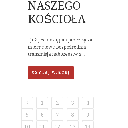
NASZEGO
KOŚCIOŁA
Już jest dostępna przez łącza
internetowe bezpośrednia
transmisja nabożeństw z...
CZYTAJ WIĘCEJ
1
2
3
4
5
6
7
8
9
10
11
12
13
14