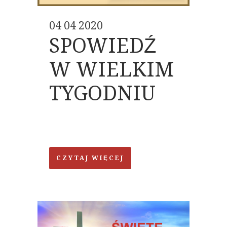
04 04 2020
SPOWIEDŹ
W WIELKIM
TYGODNIU
CZYTAJ WIĘCEJ