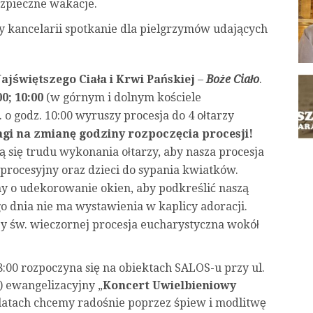
ezpieczne wakacje.
y kancelarii spotkanie dla pielgrzymów udających
ajświętszego Ciała i Krwi Pańskiej
–
Boże Ciało
.
00; 10:00
(w górnym i dolnym kościele
. o godz. 10:00 wyruszy procesja do 4 ołtarzy
gi na zmianę godziny rozpoczęcia procesji!
ą się trudu wykonania ołtarzy, aby nasza procesja
procesyjny oraz dzieci do sypania kwiatków.
y o udekorowanie okien, aby podkreślić naszą
o dnia nie ma wystawienia w kaplicy adoracji.
y św. wieczornej procesja eucharystyczna wokół
8:00 rozpoczyna się na obiektach SALOS-u przy ul.
 ewangelizacyjny „
Koncert Uwielbieniowy
 latach chcemy radośnie poprzez śpiew i modlitwę