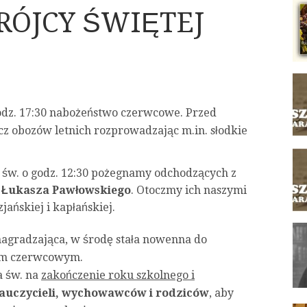
RÓJCY ŚWIĘTEJ
godz. 17:30 nabożeństwo czerwcowe. Przed
cz obozów letnich rozprowadzając m.in. słodkie
y św. o godz. 12:30 pożegnamy odchodzących z
. Łukasza Pawłowskiego
. Otoczmy ich naszymi
jańskiej i kapłańskiej.
nagradzająca, w środę stała nowenna do
em czerwcowym.
a św. na
zakończenie roku szkolnego i
auczycieli, wychowawców i rodziców
, aby