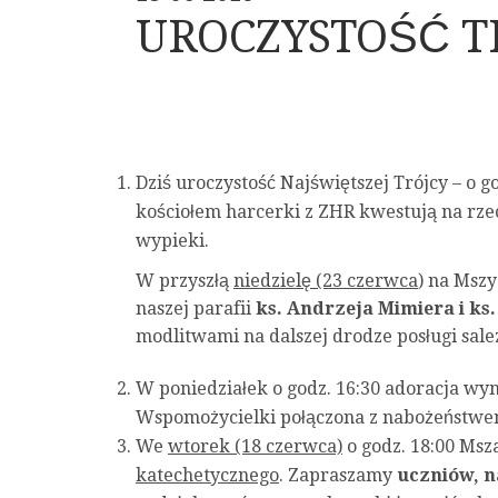
UROCZYSTOŚĆ T
Dziś uroczystość Najświętszej Trójcy – o 
kościołem harcerki z ZHR kwestują na rze
wypieki.
W przyszłą
niedzielę (23 czerwca
) na Msz
naszej parafii
ks. Andrzeja Mimiera i ks
modlitwami na dalszej drodze posługi salez
W poniedziałek o godz. 16:30 adoracja wy
Wspomożycielki połączona z nabożeństw
We
wtorek (18 czerwca)
o godz. 18:00 Msz
katechetycznego
. Zapraszamy
uczniów, n