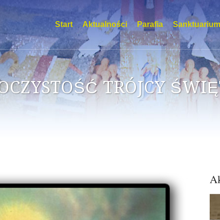
Start
Aktualności
Parafia
Sanktuariu
OCZYSTOŚĆ TRÓJCY ŚWIĘ
Ak