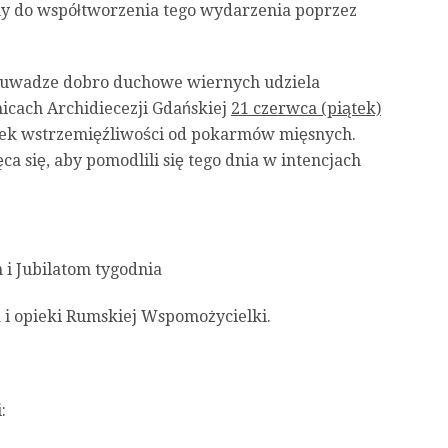
y do współtworzenia tego wydarzenia poprzez
a uwadze dobro duchowe wiernych udziela
cach Archidiecezji Gdańskiej
21 czerwca (piątek)
tek wstrzemięźliwości od pokarmów mięsnych.
a się, aby pomodlili się tego dnia w intencjach
 i Jubilatom tygodnia
 i opieki Rumskiej Wspomożycielki.
: