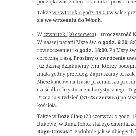
podziękować za ten rok nauki i prosić o b
Także
we wtorek o godz. 19:00
w salce prz
się
we wrześniu do Włoch
.
W
czwartek (20 czerwca)
–
uroczystość N
W naszej parafii Msze św.
o godz. 6:30; 8:
równocześnie) i
o godz. 18:00
. Po Mszy św
coroczną trasą.
Prosimy o zwrócenie uwa
Już dzisiaj dziękujemy tym, którzy podejm
miała godny przebieg. Zapraszamy orszak 
Mieszkańców na trasie przemarszu prosim
cześć dla Chrystusa eucharystycznego. Teg
Przez cały tydzień
(21-28 czerwca)
po Msz
kościoła.
Także w
Boże Ciało
(20 czerwca) o godz. 1
Bukowej w Rumi (obok starego cmentarza)
Bogu-Chwała
”. Podobnie jak w ubiegłych